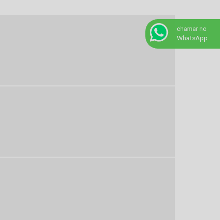
Pintura eletrostática a pó diadema
chamar no
Pintura eletrostática a pó preço
WhatsApp
Pintura eletrostática a pó santo andré
Pintura eletrostática em pó são paulo
Pintura eletrostática a pó sp
Pintura eletrostática a pó
Pintura eletrostática preço m2
Pintura eletrostática preço
Pintura eletrostática preta
Pintura eletrostática preto fosco