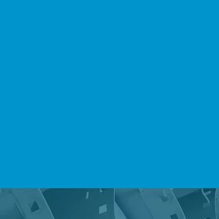
ndustrial eletrostática
Pintura industrial empresas
Pintura 
ustrial fábrica
Pintura industrial para metal
Pintura industri
ndustrial valor
Pintura jateamento
Pintura de peças industri
Pintura a pó eletrostática
Pintura a pó
Pré tratamento de
ão de tinta automotiva
Serviço de decapagem
Serviço de 
iço de jateamento e pintura
Serviço de pintura eletrostática
Tinta pó epóxi
Tratamento superficial jateamento
Tratamen
Tratamento de superfície metálica para pintura
Tratamento de
atamento de superfícies metálicas
Tratamento de superfícies
Tratamento de superfícies