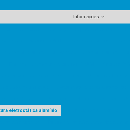
Informações
pintura eletrostática
Decapagem de pintura automotiva
De
Decapagem e pintura industrial
Decapagem pintura
Decapa
Decapagem química
Empresa de decapagem química
E
Empresa de jateamento e pintura industrial
Empresa de j
a de pintura eletrostática a pó
Empresa de pintura eletrostát
ento abrasivo em metais
Jateamento de peças automotivas
ateamento de peças
Jateamento e pintura eletrostática
Ja
tura eletrostática alumínio
Pintura eletrostática branca
letrostática epóxi pó
Pintura eletrostática esquadrias alumínio