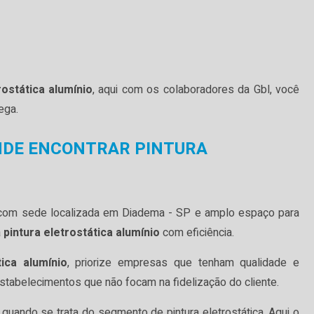
rostática alumínio
, aqui com os colaboradores da Gbl, você
ega.
NDE ENCONTRAR PINTURA
ra com sede localizada em Diadema - SP e amplo espaço para
a
pintura eletrostática alumínio
com eficiência.
tica alumínio
, priorize empresas que tenham qualidade e
stabelecimentos que não focam na fidelização do cliente.
quando se trata do segmento de pintura eletrostática. Aqui o