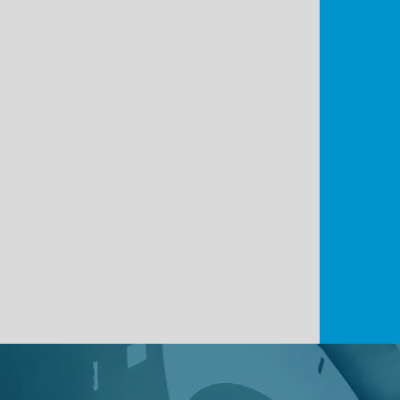
Pintura i
Pintura ind
Pintura i
Remoç
Serv
Tr