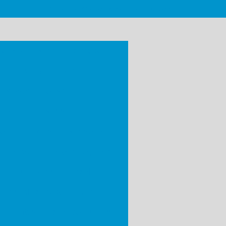
(11) 93231-2077
contato@gblpinturas.com.br
capagem pintura eletrostática
gem química de pintura
mpresa de decapagem
ateamento e pintura
ica
Empresa de pintura a pó
Jateamento peças máquinas
teamento pintura industrial
Pintura eletrostática dourada
Pintura eletrostática em ferro