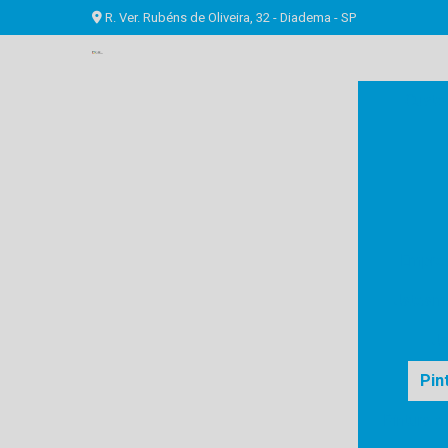
R. Ver. Rubéns de Oliveira, 32 - Diadema - SP
Custo 
Empres
Jateam
J
Pin
Pintura e