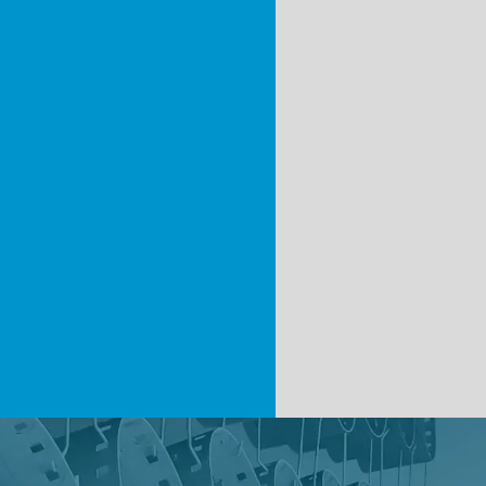
industrial de estruturas metálicas
al de peças
Pintura industrial pó
ais
Pintura de peças de moto
 superfícies metálicas
jateamento e pintura industrial
Serviço de pintura industrial
to superficial de metais
 superfície para pintura
 e revestimentos metálicos