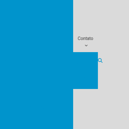
tura eletrostática no abc
stática a pó abc
ática a pó diadema
 a pó santo andré
Contato
Pintura eletrostática a pó
Fale
intura eletrostática preta
Conosco
ca quanto custa
Trabalhe
Conosco
eletrostática de rodas
Pintura eletrostática em sp
Pintura eletrostática valor
dustrial anticorrosiva