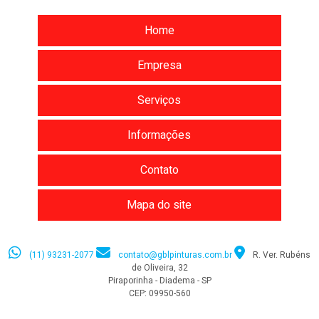
Home
Empresa
Serviços
Informações
Contato
Mapa do site
(11) 93231-2077
contato@gblpinturas.com.br
R. Ver. Rubéns
de Oliveira, 32
Piraporinha - Diadema - SP
CEP: 09950-560